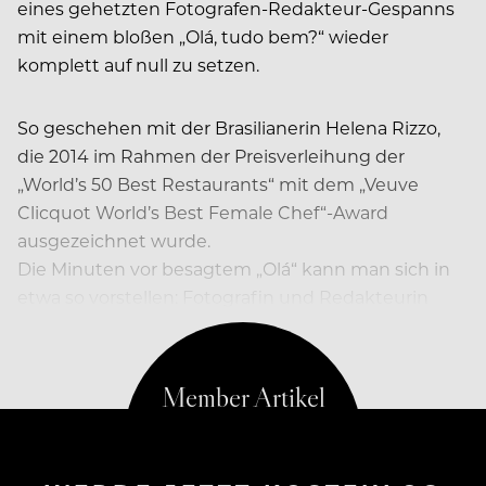
eines gehetzten Fotografen-Redakteur-Gespanns
mit einem bloßen „Olá, tudo bem?“ wieder
komplett auf null zu setzen.
So geschehen mit der Brasilianerin Helena Rizzo,
die 2014 im Rahmen der Preisverleihung der
„World’s 50 Best Restaurants“ mit dem „Veuve
Clicquot World’s Best Female Chef“-Award
ausgezeichnet wurde.
Die Minuten vor besagtem „Olá“ kann man sich in
etwa so vorstellen: Fotografin und Redakteurin
betreten wunderschöne…