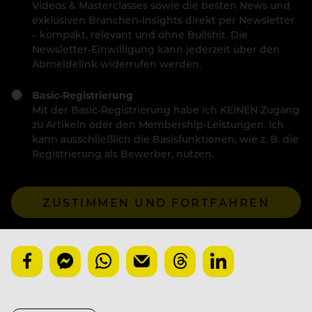
Videos & Masterclasses sowie die besten News und
exklusiven Branchen-Insights direkt per Newsletter
– kompakt, relevant und ohne Bullshit. Die
Newsletter-Einwilligung kann jederzeit über den
Abmeldelink widerrufen werden.
Basic-Registrierung
Mit der Basic-Registrierung habe ich KEINEN Zugang
zu Artikeln oder den Membership-Leistungen. Ich
kann ausschließlich die Basisfunktionen, wie z. B. die
Registrierung als Bewerber, nutzen.
ZUSTIMMEN UND FORTFAHREN