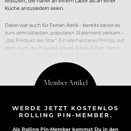
reduziert, die näher an einem Labor als an einer
Küche anzusiedeln seien.
Dabei war auch für Ferran Adrià – bereits bevor es
zum omnizitierten, populären Statement verkam –
„das Produkt der Star“. Ein elementares Prinzip, auf
dem auch die Projekte Albert Adriàs fußen. Denn
auch das ist der Global-Presse lange Zeit
entgangen: Adrià gibt es im Doppelpack…
WERDE JETZT KOSTENLOS
ROLLING PIN-MEMBER.
Als Rolling Pin-Member kommst Du in den