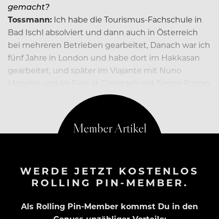
gemacht?
Tossmann:
Ich habe die Tourismus-Fachschule in
Bad Ischl absolviert und dann auch in Österreich
bei mehreren Betrieben gearbeitet, Danach war ich
fünf Jahre in London und habe dort im Hakkasan
gearbeitet, und später im Viajante mit Nuno
Mendes und im Fera at Claridge’s mit Simon Rogan
zusammengearbeitet.
WERDE JETZT KOSTENLOS
ROLLING PIN-MEMBER.
Als Rolling Pin-Member kommst Du in den
Genuss unzähliger Vorteile: