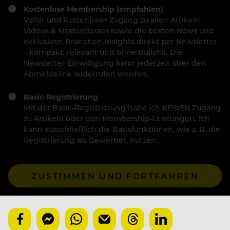
Kostenlose Membership (empfohlen)
Voller und kostenloser Zugang zu allen Artikeln,
Videos & Masterclasses sowie die besten News und
exklusiven Branchen-Insights direkt per Newsletter
– kompakt, relevant und ohne Bullshit. Die
Newsletter-Einwilligung kann jederzeit über den
Abmeldelink widerrufen werden.
Basic-Registrierung
Mit der Basic-Registrierung habe ich KEINEN Zugang
zu Artikeln oder den Membership-Leistungen. Ich
kann ausschließlich die Basisfunktionen, wie z. B. die
Registrierung als Bewerber, nutzen.
ZUSTIMMEN UND FORTFAHREN