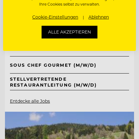
Ihre Cookies selbst zu verwalten.
TOP ARBEITGEBER
Cookie-Einstellungen
Ablehnen
Ritter von Kempski Privathotels &
Resorts
ALLE AKZEPTIEREN
06536 Südharz/ OT Stolberg, Deutschland
SOUS CHEF GOURMET (M/W/D)
STELLVERTRETENDE
RESTAURANTLEITUNG (M/W/D)
Entdecke alle Jobs