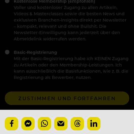
Kostenlose Membership (empfohlen)
Voller und kostenloser Zugang zu allen Artikeln,
Videos & Masterclasses sowie die besten News und
exklusiven Branchen-Insights direkt per Newsletter
– kompakt, relevant und ohne Bullshit. Die
Newsletter-Einwilligung kann jederzeit über den
Abmeldelink widerrufen werden.
Basic-Registrierung
Mit der Basic-Registrierung habe ich KEINEN Zugang
zu Artikeln oder den Membership-Leistungen. Ich
kann ausschließlich die Basisfunktionen, wie z. B. die
Registrierung als Bewerber, nutzen.
ZUSTIMMEN UND FORTFAHREN