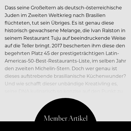
Dass seine Großeltern als deutsch-österreichische
Juden im Zweiten Weltkrieg nach Brasilien
flüchteten, tut sein Übriges. Es ist genau diese
historisch gewachsene Melange, die Ivan Ralston in
seinem Restaurant Tuju auf beeindruckende Weise
auf die Teller bringt. 2017 bescherten ihm diese den
begehrten Platz 45 der prestigeträchtigen Latin-
Americas-50-Best-Restaurants-Liste, im selben Jahr
den zweiten Michelin-Stern. Doch wer genau ist
dieses aufstrebende brasilianische Küchenwunder?
Und wie schafft dieser unbändige Kreativling es,
seine DNA kulinarisch so konzise auf den Punkt zu
bringen?