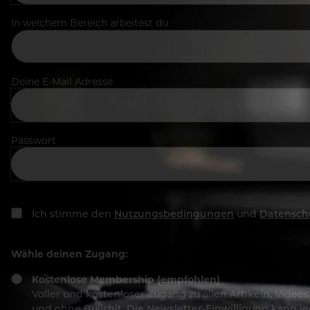
In welchem Bereich arbeitest du
Deine E-Mail Adresse
Passwort
Ich stimme den
Nutzungsbedingungen
und
Datensch
Wähle deinen Zugang:
Kostenlose Membership (empfohlen)
Voller und kostenloser Zugang zu allen Artikeln, Vide
und ohne Bullshit. Die Newsletter-Einwilligung kann 