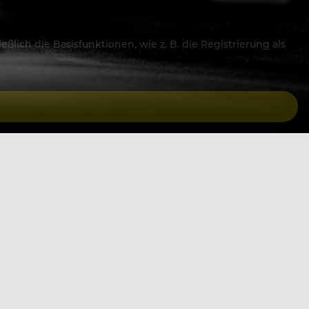
lich die Basisfunktionen, wie z. B. die Registrierung als