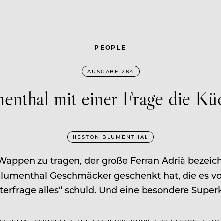
PEOPLE
AUSGABE 284
nthal mit einer Frage die Küc
HESTON BLUMENTHAL
Wappen zu tragen, der große Ferran Adrià bezeichn
Blumenthal Geschmäcker geschenkt hat, die es vor
ter­frage alles“ schuld. Und eine besondere Superk
OS: JULIA LOSBICHLER, THE FAT DUCK, DINNER BY HESTON BLU