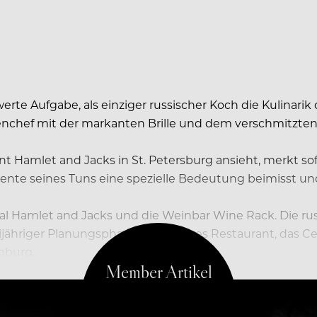
e Aufgabe, als einziger russischer Koch die Kulinarik 
nchef mit der markanten Brille und dem verschmitzten G
t Hamlet and Jacks in St. Petersburg ansieht, merkt so
nente seines Tuns eine spezielle Bedeutung beimisst u
kal Hamlet and Jacks und die Weinbar Wine Rack. Die ru
eijähriger Planungsphase ein weiteres Restaurant, das C
enburg.