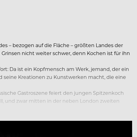
des – bezogen auf die Fläche – größten Landes der
rinsen nicht weiter schwer, denn Kochen ist für ihn
fort: Da ist ein Kopfmensch am Werk, jemand, der ein
nd seine Kreationen zu Kunstwerken macht, die eine
ssische Gastroszene feiert den jungen Spitzenkoch
ell, und zwar mitten in der neben London zweiten