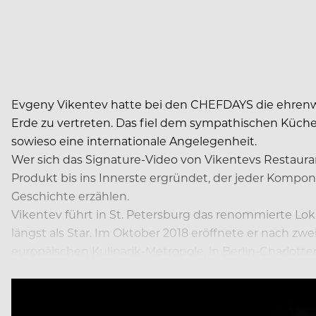
Evgeny Vikentev hatte bei den CHEFDAYS die ehrenwert
Erde zu vertreten. Das fiel dem sympathischen Küche
sowieso eine internationale Angelegenheit.
Wer sich das Signature-Video von Vikentevs Restauran
Produkt bis ins Innerste ergründet, der jeder Kompo
Geschichte erzählen.
Vikentev führt in St. Petersburg das renommierte Lo
längst als Star. Im Oktober 2018 eröffnete er nach zw
europäischen Kulinarik-Metropole, in Berlin-Charlott