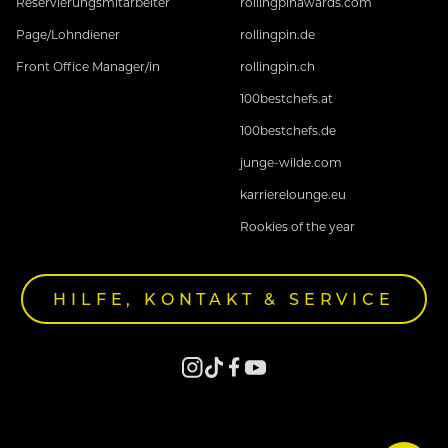
Reservierungsmitarbeiter
rollingpinawards.com
Page/Lohndiener
rollingpin.de
Front Office Manager/in
rollingpin.ch
100bestchefs.at
100bestchefs.de
junge-wilde.com
karrierelounge.eu
Rookies of the year
HILFE, KONTAKT & SERVICE