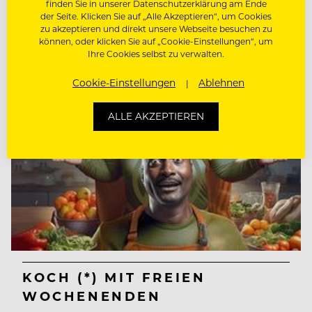
finden Sie in unserer Datenschutzerklärung am Ende
lt. Kollektivvertrag
der Seite. Klicken Sie auf „Alle Akzeptieren“, um Cookies
zu akzeptieren und direkt unsere Webseite besuchen zu
40213 Düsseldorf, Deutschland
können, oder klicken Sie auf „Cookie-Einstellungen“, um
Ihre Cookies selbst zu verwalten.
Cookie-Einstellungen
Ablehnen
ALLE AKZEPTIEREN
KOCH (*) MIT FREIEN
WOCHENENDEN