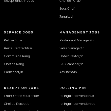
Rezeptionist/in Jobs
Chef de Partie
Sous Chef
Jungkoch
SERVICE JOBS
MANAGEMENT JOBS
Kellner Jobs
Restaurant Manager/in
Restaurantfachfrau
Sales Manager/in
Commis de Rang
Hoteldirektor/in
Chef de Rang
F&B Manager/in
Barkeeper/in
Assistent/in
REZEPTION JOBS
ROLLING PIN
Front Office Mitarbeiter
rollingpinconvention.at
Chef de Reception
rollingpinconvention.de