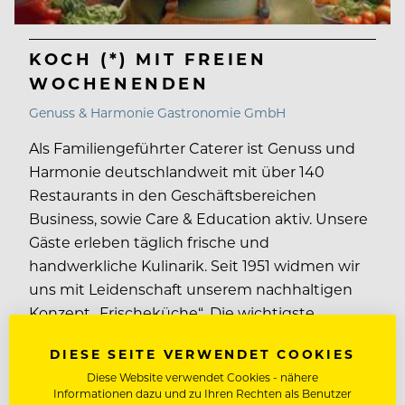
KOCH (*) MIT FREIEN
WOCHENENDEN
Genuss & Harmonie Gastronomie GmbH
Als Familiengeführter Caterer ist Genuss und
Harmonie deutschlandweit mit über 140
Restaurants in den Geschäftsbereichen
Business, sowie Care & Education aktiv. Unsere
Gäste erleben täglich frische und
handwerkliche Kulinarik. Seit 1951 widmen wir
uns mit Leidenschaft unserem nachhaltigen
Konzept „Frischeküche“. Die wichtigste
Grundlage für diesen Erfolg sind unsere
DIESE SEITE VERWENDET COOKIES
Mitarbeiter, die unsere Vision Tag für Tag…
Diese Website verwendet Cookies - nähere
Informationen dazu und zu Ihren Rechten als Benutzer