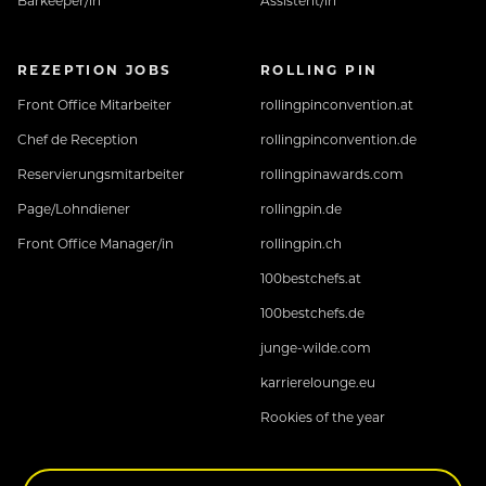
Barkeeper/in
Assistent/in
REZEPTION JOBS
ROLLING PIN
Front Office Mitarbeiter
rollingpinconvention.at
Chef de Reception
rollingpinconvention.de
Reservierungsmitarbeiter
rollingpinawards.com
Page/Lohndiener
rollingpin.de
Front Office Manager/in
rollingpin.ch
100bestchefs.at
100bestchefs.de
junge-wilde.com
karrierelounge.eu
Rookies of the year