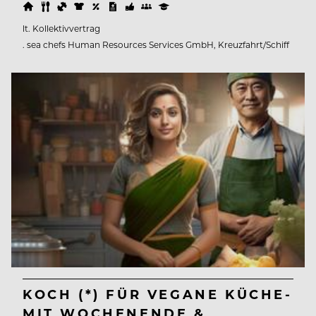
lt. Kollektivvertrag
. sea chefs Human Resources Services GmbH, Kreuzfahrt/Schiff
KOCH (*) FÜR VEGANE KÜCHE-
MIT WOCHENENDE &