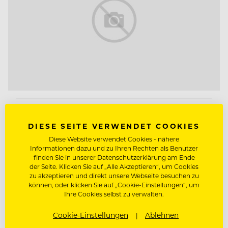
MITARBEITERKOCH
DIESE SEITE VERWENDET COOKIES
Hotel Zürserhof
Diese Website verwendet Cookies - nähere
HOTEL ZÜRSERHOF ***** S sucht DICH für die
Informationen dazu und zu Ihren Rechten als Benutzer
finden Sie in unserer Datenschutzerklärung am Ende
Wintersaison 2026 – 2027 (ca. Anfang Dezember
der Seite. Klicken Sie auf „Alle Akzeptieren“, um Cookies
bis ca. Mitte April) Kost und Logis Familiäre
zu akzeptieren und direkt unsere Webseite besuchen zu
können, oder klicken Sie auf „Cookie-Einstellungen“, um
Atmosphäre Internationales, motiviertes &
Ihre Cookies selbst zu verwalten.
kollegiales Team Interessante & anspruchsvolle
Gäste Spirit eines 5*s Grand Resorts
Cookie-Einstellungen
Ablehnen
Überdurchschnittliche Bezahlung Geregelte