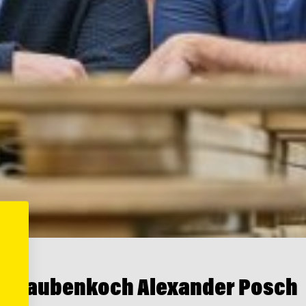
für Haubenkoch Alexander Posch