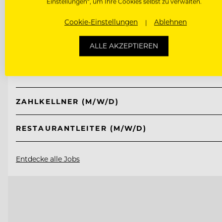
Einstellungen“, um Ihre Cookies selbst zu verwalten.
TOP ARBEITGEBER
Cookie-Einstellungen
Ablehnen
Hotel Post Ischgl
ALLE AKZEPTIEREN
6561 Ischgl, Österreich
ZAHLKELLNER (M/W/D)
RESTAURANTLEITER (M/W/D)
Entdecke alle Jobs