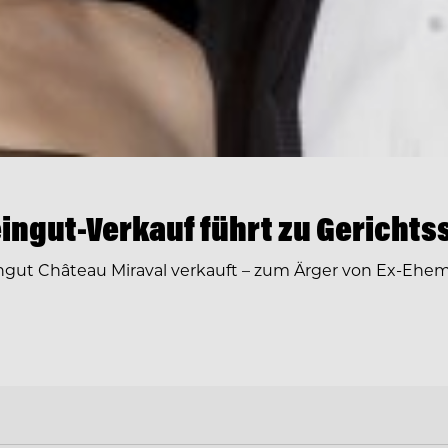
eingut-Verkauf führt zu Gerichtss
ngut Château Miraval verkauft – zum Ärger von Ex-Ehem