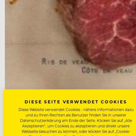
DIESE SEITE VERWENDET COOKIES
NEWS
Diese Website verwendet Cookies - nähere Informationen dazu
und zu Ihren Rechten als Benutzer finden Sie in unserer
Culinary Timepieces: Kunstpro
Datenschutzerklärung am Ende der Seite. Klicken Sie auf „Alle
Akzeptieren“, um Cookies zu akzeptieren und direkt unsere
Webseite besuchen zu können, oder klicken Sie auf „Cookie-
Die Fotografin und Food-Journalistin Annette Sandne