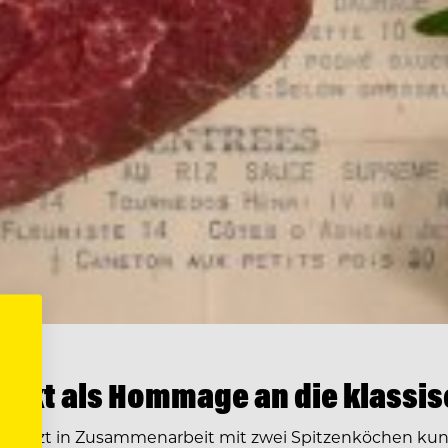
jekt als Hommage an die klassi
r setzt in Zusammenarbeit mit zwei Spitzenköchen kuns