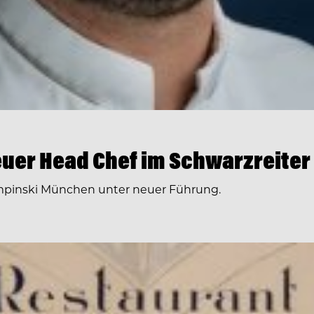
euer Head Chef im Schwarzreiter
empinski München unter neuer Führung.