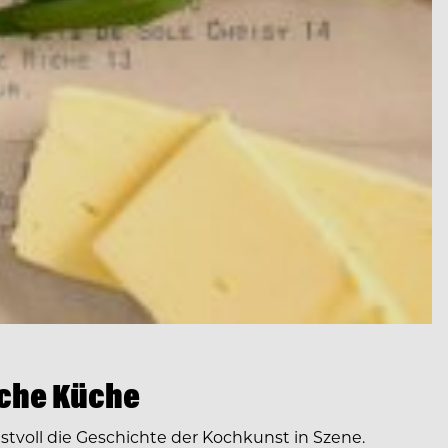
sche Küche
tvoll die Geschichte der Kochkunst in Szene.