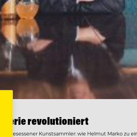
llerie revolutioniert
 und besessener Kunstsammler: wie Helmut Marko zu ei