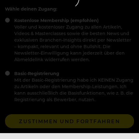
Wähle deinen Zugang:
Kostenlose Membership (empfohlen)
Voller und kostenloser Zugang zu allen Artikeln,
Videos & Masterclasses sowie die besten News und
exklusiven Branchen-Insights direkt per Newsletter
– kompakt, relevant und ohne Bullshit. Die
Newsletter-Einwilligung kann jederzeit über den
Abmeldelink widerrufen werden.
Basic-Registrierung
Mit der Basic-Registrierung habe ich KEINEN Zugang
zu Artikeln oder den Membership-Leistungen. Ich
kann ausschließlich die Basisfunktionen, wie z. B. die
Registrierung als Bewerber, nutzen.
ZUSTIMMEN UND FORTFAHREN