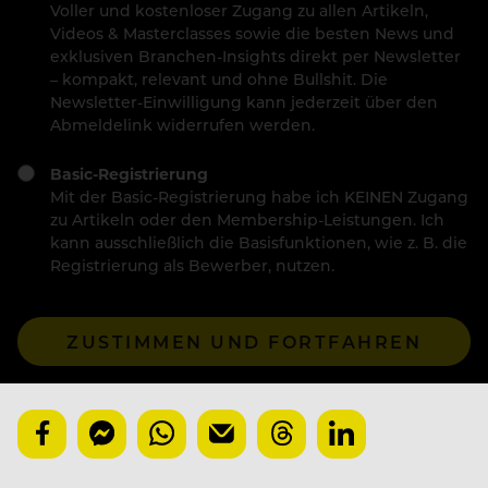
Voller und kostenloser Zugang zu allen Artikeln,
Videos & Masterclasses sowie die besten News und
exklusiven Branchen-Insights direkt per Newsletter
– kompakt, relevant und ohne Bullshit. Die
Newsletter-Einwilligung kann jederzeit über den
Abmeldelink widerrufen werden.
Basic-Registrierung
Mit der Basic-Registrierung habe ich KEINEN Zugang
zu Artikeln oder den Membership-Leistungen. Ich
kann ausschließlich die Basisfunktionen, wie z. B. die
Registrierung als Bewerber, nutzen.
ZUSTIMMEN UND FORTFAHREN