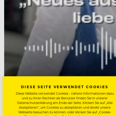
DIESE SEITE VERWENDET COOKIES
NEWS
Diese Website verwendet Cookies - nähere Informationen dazu
und zu Ihren Rechten als Benutzer finden Sie in unserer
Wolfgang Sperger vom Münchne
Datenschutzerklärung am Ende der Seite. Klicken Sie auf „Alle
Akzeptieren“, um Cookies zu akzeptieren und direkt unsere
Webseite besuchen zu können, oder klicken Sie auf „Cookie-
Der Wirt des berühmtesten Wirtshauses der Welt über