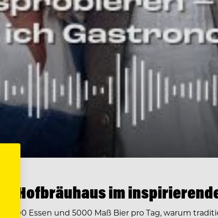
r Hofbräuhaus im inspirierende
 2500 Essen und 5000 Maß Bier pro Tag, warum traditio