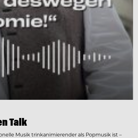
n Talk
nelle Musik trinkanimierender als Popmusik ist –