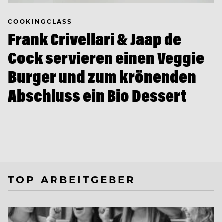
COOKINGCLASS
Frank Crivellari & Jaap de
Cock servieren einen Veggie
Burger und zum krönenden
Abschluss ein Bio Dessert
TOP ARBEITGEBER