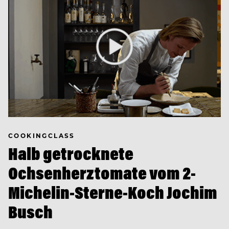
COOKINGCLASS
Halb getrocknete
Ochsenherztomate vom 2-
Michelin-Sterne-Koch Jochim
Busch