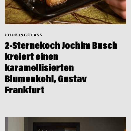
COOKINGCLASS
2-Sternekoch Jochim Busch
kreiert einen
karamellisierten
Blumenkohl, Gustav
Frankfurt