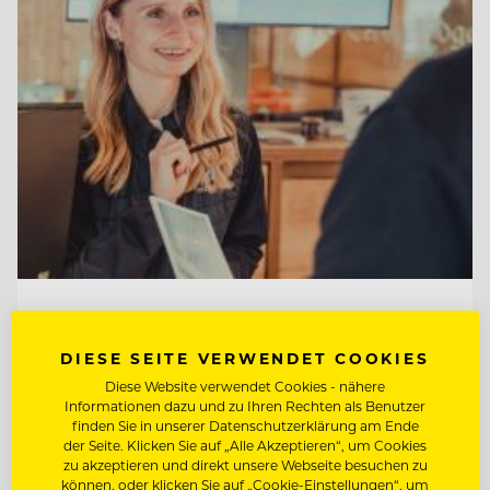
TOP ARBEITGEBER
Tirol Lodge Ellmau
DIESE SEITE VERWENDET COOKIES
Diese Website verwendet Cookies - nähere
Informationen dazu und zu Ihren Rechten als Benutzer
6352 Ellmau, Österreich
finden Sie in unserer Datenschutzerklärung am Ende
der Seite. Klicken Sie auf „Alle Akzeptieren“, um Cookies
zu akzeptieren und direkt unsere Webseite besuchen zu
können, oder klicken Sie auf „Cookie-Einstellungen“, um