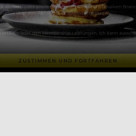
os & Masterclasses sowie die besten News und exklusiven Branc
jederzeit über den Abmeldelink widerrufen werden.
Artikeln oder den Membership-Leistungen. Ich kann ausschließ
ZUSTIMMEN UND FORTFAHREN