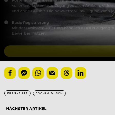
Kostenlose Membership (empfohlen)
Voller und kostenloser Zugang zu allen Artikeln, Vide
und ohne Bullshit. Die Newsletter-Einwilligung kann 
Basic-Registrierung
Mit der Basic-Registrierung habe ich KEINEN Zugang zu 
Bewerber, nutzen.
FRANKFURT
JOCHIM BUSCH
NÄCHSTER ARTIKEL