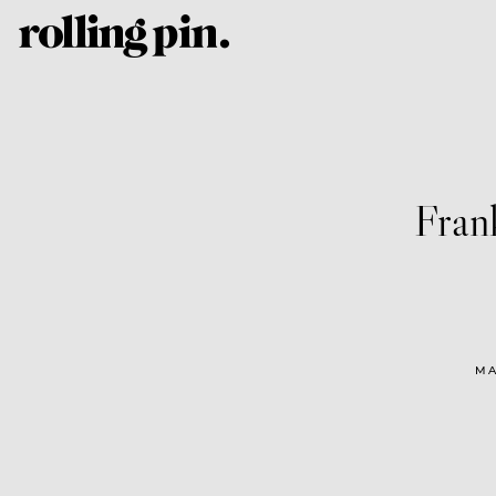
Fran
MA