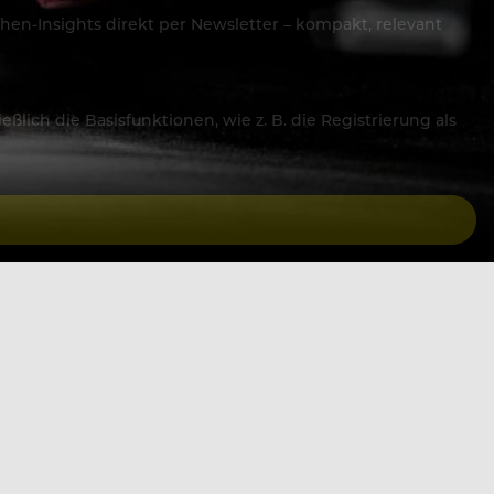
hen-Insights direkt per Newsletter – kompakt, relevant
lich die Basisfunktionen, wie z. B. die Registrierung als