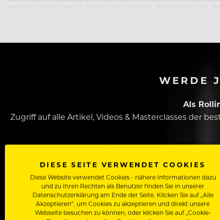
RAUSCH HEISST NICHT UNBEDINGT CHAOS, BEWEISEN PHILIP
WERDE J
Als Roll
Zugriff auf alle Artikel, Videos & Masterclasses der b
DIESE SEITE VERWENDET COOKIES
Diese Website verwendet Cookies - nähere Informationen dazu
und zu Ihren Rechten als Benutzer finden Sie in unserer
Datenschutzerklärung am Ende der Seite. Klicken Sie auf „Alle
Akzeptieren“, um Cookies zu akzeptieren und direkt unsere
Webseite besuchen zu können, oder klicken Sie auf „Cookie-
Dein Vorname