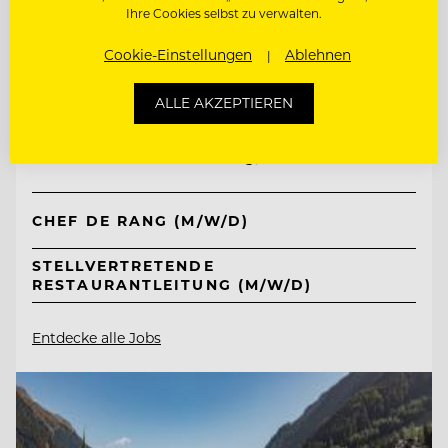
Ihre Cookies selbst zu verwalten.
Cookie-Einstellungen
Ablehnen
TOP ARBEITGEBER
Ritter von Kempski Privathotels &
ALLE AKZEPTIEREN
Resorts
06536 Südharz/ OT Stolberg, Deutschland
CHEF DE RANG (M/W/D)
STELLVERTRETENDE
RESTAURANTLEITUNG (M/W/D)
Entdecke alle Jobs