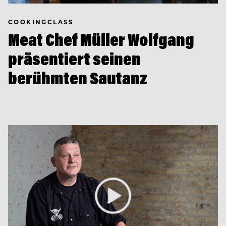
COOKINGCLASS
Meat Chef Müller Wolfgang
präsentiert seinen
berühmten Sautanz