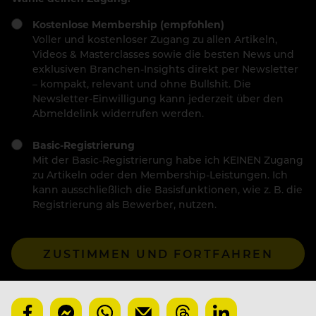
Kostenlose Membership (empfohlen)
Voller und kostenloser Zugang zu allen Artikeln,
Videos & Masterclasses sowie die besten News und
exklusiven Branchen-Insights direkt per Newsletter
– kompakt, relevant und ohne Bullshit. Die
Newsletter-Einwilligung kann jederzeit über den
Abmeldelink widerrufen werden.
Basic-Registrierung
Mit der Basic-Registrierung habe ich KEINEN Zugang
zu Artikeln oder den Membership-Leistungen. Ich
kann ausschließlich die Basisfunktionen, wie z. B. die
Registrierung als Bewerber, nutzen.
ZUSTIMMEN UND FORTFAHREN