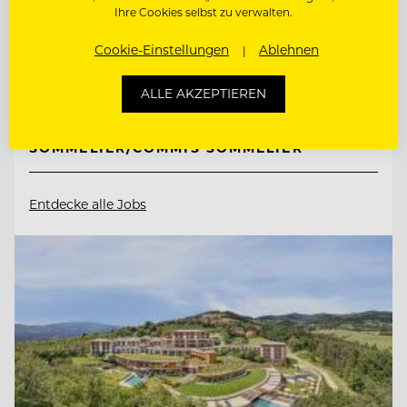
Ihre Cookies selbst zu verwalten.
7081 Schützen bei Wien am Neusiedlersee,
Österreich
Cookie-Einstellungen
Ablehnen
REZEPTION, GÄSTEBETREUUNG,
ALLE AKZEPTIEREN
EMPFANG, RESERVIERUNG
SOMMELIER/COMMIS SOMMELIER
Entdecke alle Jobs