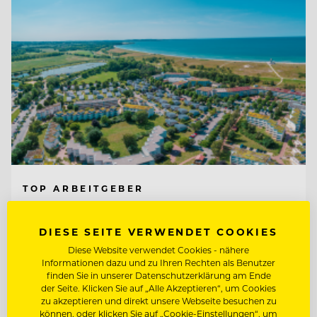
TOP ARBEITGEBER
Ferien- und Freizeitpark
Weissenhäuser Strand
DIESE SEITE VERWENDET COOKIES
Diese Website verwendet Cookies - nähere
23758 Weissenhäuser Strand, Deutschland
Informationen dazu und zu Ihren Rechten als Benutzer
finden Sie in unserer Datenschutzerklärung am Ende
der Seite. Klicken Sie auf „Alle Akzeptieren“, um Cookies
zu akzeptieren und direkt unsere Webseite besuchen zu
KÜCHENCHEF MÖWENBRÄU (M/W/D)
können, oder klicken Sie auf „Cookie-Einstellungen“, um