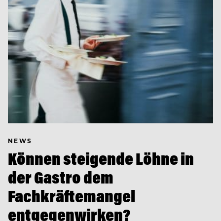
NEWS
Können steigende Löhne in
der Gastro dem
Fachkräftemangel
entgegenwirken?