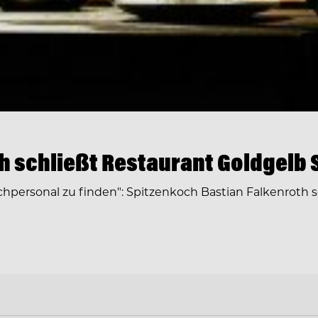
 schließt Restaurant Goldgelb S
chpersonal zu finden": Spitzenkoch Bastian Falkenroth s