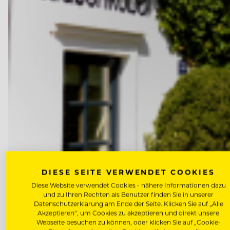
DIESE SEITE VERWENDET COOKIES
Diese Website verwendet Cookies - nähere Informationen dazu
und zu Ihren Rechten als Benutzer finden Sie in unserer
Datenschutzerklärung am Ende der Seite. Klicken Sie auf „Alle
Akzeptieren“, um Cookies zu akzeptieren und direkt unsere
Webseite besuchen zu können, oder klicken Sie auf „Cookie-