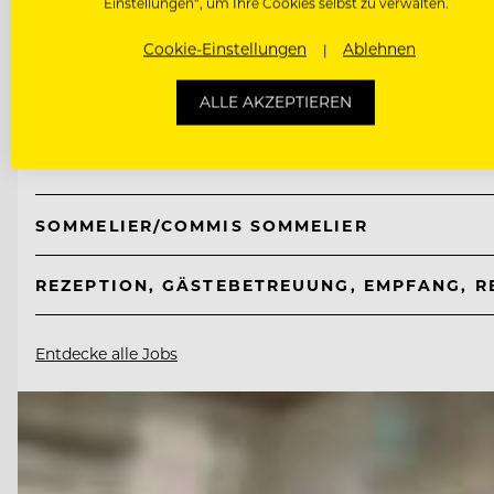
Einstellungen“, um Ihre Cookies selbst zu verwalten.
TOP ARBEITGEBER
Cookie-Einstellungen
Ablehnen
Taubenkobel
ALLE AKZEPTIEREN
7081 Schützen bei Wien am Neusiedlersee, Österre
SOMMELIER/COMMIS SOMMELIER
REZEPTION, GÄSTEBETREUUNG, EMPFANG, R
Entdecke alle Jobs