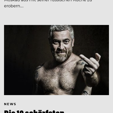
erobern.…
NEWS