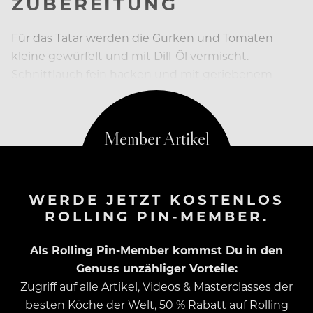
ZUBEREITUNG
Für das Tatar werden die Gurken und Tomaten
kleine gewürfelt und mit Dill-Öl vermischt.
Schnittlauch fein hacken und mit geriebenem
Meerrettich und Salz zum Sauerrahm geben.
WERDE JETZT KOSTENLOS
ROLLING PIN-MEMBER.
Als Rolling Pin-Member kommst Du in den
Genuss unzähliger Vorteile:
Zugriff auf alle Artikel, Videos & Masterclasses der
besten Köche der Welt, 50 % Rabatt auf Rolling