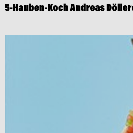
5-Hauben-Koch Andreas Döller