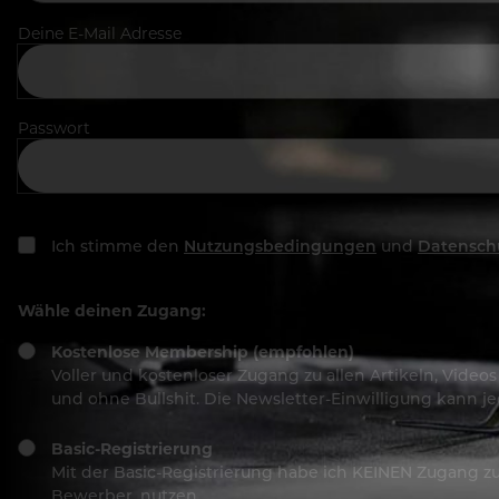
Deine E-Mail Adresse
Passwort
Ich stimme den
Nutzungsbedingungen
und
Datensch
Wähle deinen Zugang:
Kostenlose Membership (empfohlen)
Voller und kostenloser Zugang zu allen Artikeln, Vide
und ohne Bullshit. Die Newsletter-Einwilligung kann 
Basic-Registrierung
Mit der Basic-Registrierung habe ich KEINEN Zugang zu 
Bewerber, nutzen.