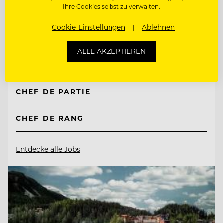
Ihre Cookies selbst zu verwalten.
TOP ARBEITGEBER
Natur- & Biohotel Bergzeit
Cookie-Einstellungen
Ablehnen
ALLE AKZEPTIEREN
6675 Tannheim, Österreich
CHEF DE PARTIE
CHEF DE RANG
Entdecke alle Jobs