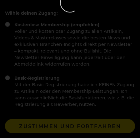
Wähle deinen Zugang:
Kostenlose Membership (empfohlen)
Voller und kostenloser Zugang zu allen Artikeln,
Videos & Masterclasses sowie die besten News und
exklusiven Branchen-Insights direkt per Newsletter
– kompakt, relevant und ohne Bullshit. Die
Newsletter-Einwilligung kann jederzeit über den
Abmeldelink widerrufen werden.
Basic-Registrierung
Mit der Basic-Registrierung habe ich KEINEN Zugang
zu Artikeln oder den Membership-Leistungen. Ich
kann ausschließlich die Basisfunktionen, wie z. B. die
Registrierung als Bewerber, nutzen.
ZUSTIMMEN UND FORTFAHREN