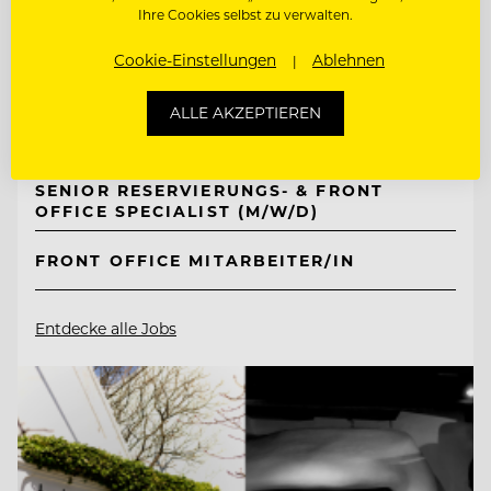
Ihre Cookies selbst zu verwalten.
TOP ARBEITGEBER
Mount Med Resort
Cookie-Einstellungen
Ablehnen
ALLE AKZEPTIEREN
6311 Wildschönau-Oberau, Österreich
SENIOR RESERVIERUNGS- & FRONT
OFFICE SPECIALIST (M/W/D)
FRONT OFFICE MITARBEITER/IN
Entdecke alle Jobs