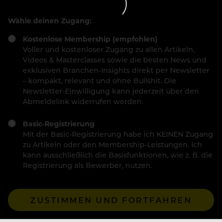
Wähle deinen Zugang:
Kostenlose Membership (empfohlen)
Voller und kostenloser Zugang zu allen Artikeln,
Videos & Masterclasses sowie die besten News und
exklusiven Branchen-Insights direkt per Newsletter
– kompakt, relevant und ohne Bullshit. Die
Newsletter-Einwilligung kann jederzeit über den
Abmeldelink widerrufen werden.
Basic-Registrierung
Mit der Basic-Registrierung habe ich KEINEN Zugang
zu Artikeln oder den Membership-Leistungen. Ich
kann ausschließlich die Basisfunktionen, wie z. B. die
Registrierung als Bewerber, nutzen.
ZUSTIMMEN UND FORTFAHREN