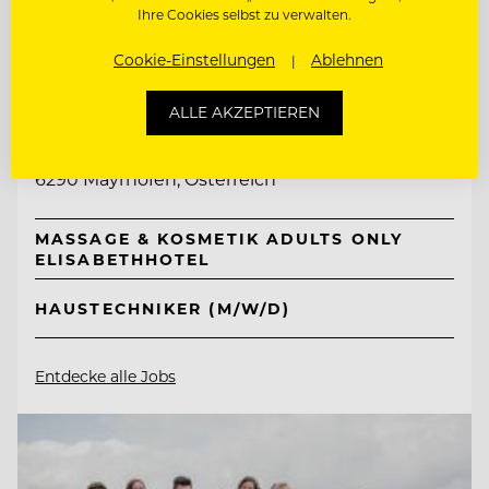
Ihre Cookies selbst zu verwalten.
Cookie-Einstellungen
Ablehnen
TOP ARBEITGEBER
Neuhaus Zillertal Resort &
ALLE AKZEPTIEREN
ElisabethHotel
6290 Mayrhofen, Österreich
MASSAGE & KOSMETIK ADULTS ONLY
ELISABETHHOTEL
HAUSTECHNIKER (M/W/D)
Entdecke alle Jobs