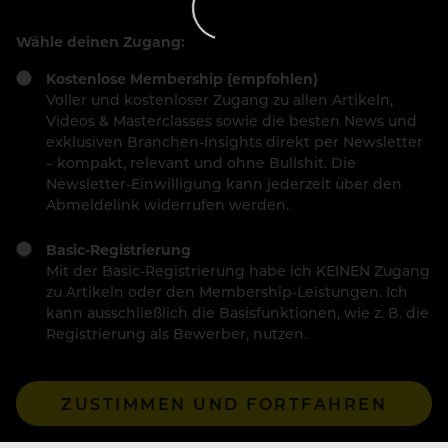
Wähle deinen Zugang:
Kostenlose Membership (empfohlen)
Voller und kostenloser Zugang zu allen Artikeln,
Videos & Masterclasses sowie die besten News und
exklusiven Branchen-Insights direkt per Newsletter
– kompakt, relevant und ohne Bullshit. Die
Newsletter-Einwilligung kann jederzeit über den
Abmeldelink widerrufen werden.
Basic-Registrierung
Mit der Basic-Registrierung habe ich KEINEN Zugang
zu Artikeln oder den Membership-Leistungen. Ich
kann ausschließlich die Basisfunktionen, wie z. B. die
Registrierung als Bewerber, nutzen.
ZUSTIMMEN UND FORTFAHREN