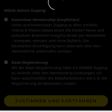
Wähle deinen Zugang:
Kostenlose Membership (empfohlen)
Voller und kostenloser Zugang zu allen Artikeln,
Videos & Masterclasses sowie die besten News und
exklusiven Branchen-Insights direkt per Newsletter
– kompakt, relevant und ohne Bullshit. Die
Newsletter-Einwilligung kann jederzeit über den
Abmeldelink widerrufen werden.
Basic-Registrierung
Mit der Basic-Registrierung habe ich KEINEN Zugang
zu Artikeln oder den Membership-Leistungen. Ich
kann ausschließlich die Basisfunktionen, wie z. B. die
Registrierung als Bewerber, nutzen.
ZUSTIMMEN UND FORTFAHREN