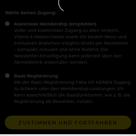
Wähle deinen Zugang:
Kostenlose Membership (empfohlen)
Voller und kostenloser Zugang zu allen Artikeln,
Videos & Masterclasses sowie die besten News und
exklusiven Branchen-Insights direkt per Newsletter
– kompakt, relevant und ohne Bullshit. Die
Newsletter-Einwilligung kann jederzeit über den
Abmeldelink widerrufen werden.
Basic-Registrierung
Mit der Basic-Registrierung habe ich KEINEN Zugang
zu Artikeln oder den Membership-Leistungen. Ich
kann ausschließlich die Basisfunktionen, wie z. B. die
Registrierung als Bewerber, nutzen.
ZUSTIMMEN UND FORTFAHREN