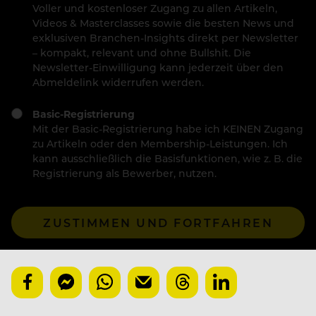
Voller und kostenloser Zugang zu allen Artikeln,
Videos & Masterclasses sowie die besten News und
exklusiven Branchen-Insights direkt per Newsletter
– kompakt, relevant und ohne Bullshit. Die
Newsletter-Einwilligung kann jederzeit über den
Abmeldelink widerrufen werden.
Basic-Registrierung
Mit der Basic-Registrierung habe ich KEINEN Zugang
zu Artikeln oder den Membership-Leistungen. Ich
kann ausschließlich die Basisfunktionen, wie z. B. die
Registrierung als Bewerber, nutzen.
ZUSTIMMEN UND FORTFAHREN