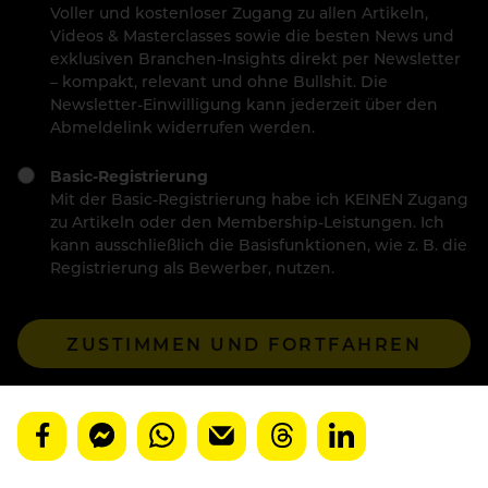
Voller und kostenloser Zugang zu allen Artikeln,
Videos & Masterclasses sowie die besten News und
exklusiven Branchen-Insights direkt per Newsletter
– kompakt, relevant und ohne Bullshit. Die
Newsletter-Einwilligung kann jederzeit über den
Abmeldelink widerrufen werden.
Basic-Registrierung
Mit der Basic-Registrierung habe ich KEINEN Zugang
zu Artikeln oder den Membership-Leistungen. Ich
kann ausschließlich die Basisfunktionen, wie z. B. die
Registrierung als Bewerber, nutzen.
ZUSTIMMEN UND FORTFAHREN