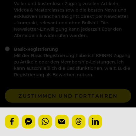
Voller und kostenloser Zugang zu allen Artikeln,
Videos & Masterclasses sowie die besten News und
exklusiven Branchen-Insights direkt per Newsletter
– kompakt, relevant und ohne Bullshit. Die
Newsletter-Einwilligung kann jederzeit über den
Abmeldelink widerrufen werden.
Basic-Registrierung
Mit der Basic-Registrierung habe ich KEINEN Zugang
zu Artikeln oder den Membership-Leistungen. Ich
kann ausschließlich die Basisfunktionen, wie z. B. die
Registrierung als Bewerber, nutzen.
ZUSTIMMEN UND FORTFAHREN