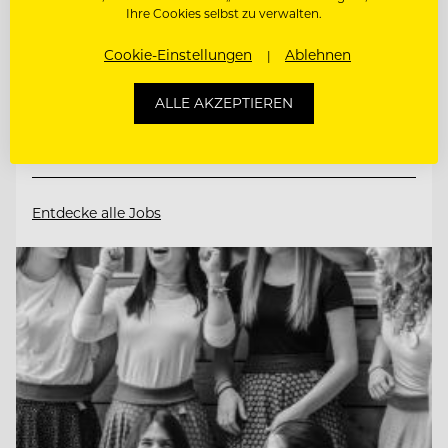
Hotel AVIVA****s make friends
Ihre Cookies selbst zu verwalten.
Cookie-Einstellungen
Ablehnen
4170 St. Stefan-Afiesl, Österreich
ALLE AKZEPTIEREN
CHEF DE RANG / BARKEEPER
Entdecke alle Jobs