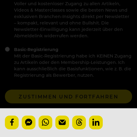
Voller und kostenloser Zugang zu allen Artikeln,
Videos & Masterclasses sowie die besten News und
exklusiven Branchen-Insights direkt per Newsletter
– kompakt, relevant und ohne Bullshit. Die
Newsletter-Einwilligung kann jederzeit über den
Abmeldelink widerrufen werden.
Basic-Registrierung
Mit der Basic-Registrierung habe ich KEINEN Zugang
zu Artikeln oder den Membership-Leistungen. Ich
kann ausschließlich die Basisfunktionen, wie z. B. die
Registrierung als Bewerber, nutzen.
ZUSTIMMEN UND FORTFAHREN