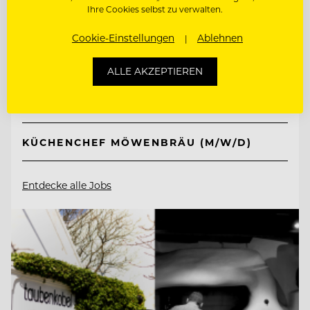
Ferien- und Freizeitpark
Ihre Cookies selbst zu verwalten.
Weissenhäuser Strand
Cookie-Einstellungen
Ablehnen
23758 Weissenhäuser Strand, Deutschland
ALLE AKZEPTIEREN
KÜCHENCHEF AMERICAN DINER (M/W/D)
KÜCHENCHEF MÖWENBRÄU (M/W/D)
Entdecke alle Jobs