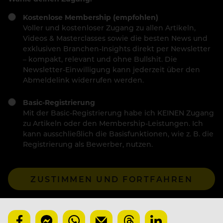
Kostenlose Membership (empfohlen)
Voller und kostenloser Zugang zu allen Artikeln,
Videos & Masterclasses sowie die besten News und
exklusiven Branchen-Insights direkt per Newsletter
– kompakt, relevant und ohne Bullshit. Die
Newsletter-Einwilligung kann jederzeit über den
Abmeldelink widerrufen werden.
Basic-Registrierung
Mit der Basic-Registrierung habe ich KEINEN Zugang
zu Artikeln oder den Membership-Leistungen. Ich
kann ausschließlich die Basisfunktionen, wie z. B. die
Registrierung als Bewerber, nutzen.
ZUSTIMMEN UND FORTFAHREN