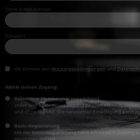
Deine E-Mail Adresse
Passwort
Ich stimme den
Nutzungsbedingungen
und
Datensch
Wähle deinen Zugang:
Kostenlose Membership (empfohlen)
Voller und kostenloser Zugang zu allen Artikeln, Vide
und ohne Bullshit. Die Newsletter-Einwilligung kann 
Basic-Registrierung
Mit der Basic-Registrierung habe ich KEINEN Zugang zu 
Bewerber, nutzen.