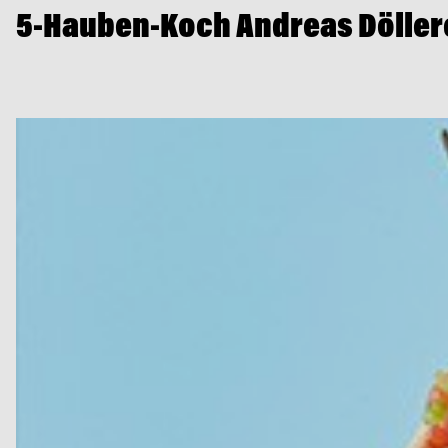
5-Hauben-Koch Andreas Döller