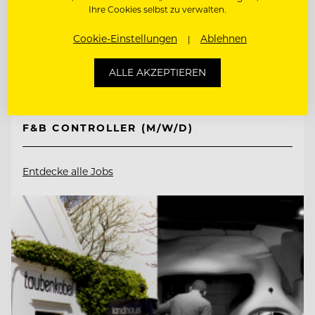
Ihre Cookies selbst zu verwalten.
TOP ARBEITGEBER
Schlosshotel Kitzbühel
Cookie-Einstellungen
Ablehnen
ALLE AKZEPTIEREN
6370 Kitzbühel, Österreich
F&B CONTROLLER (M/W/D)
Entdecke alle Jobs