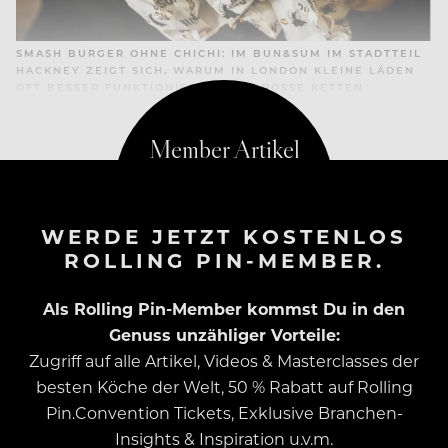
SMASH BURGER OHNE CHICHI: IM BUN&SUM IM STADTTEIL
HACKNEY ZEIGT SICH, WARUM IN LONDON KLEINE LÄDEN
OFT BESSER FUNKTIONIEREN ALS GROSSE KETTEN
WERDE JETZT KOSTENLOS
ROLLING PIN-MEMBER.
Als Rolling Pin-Member kommst Du in den
Genuss unzähliger Vorteile:
Zugriff auf alle Artikel, Videos & Masterclasses der
besten Köche der Welt, 50 % Rabatt auf Rolling
Pin.Convention Tickets, Exklusive Branchen-
Insights & Inspiration u.v.m.