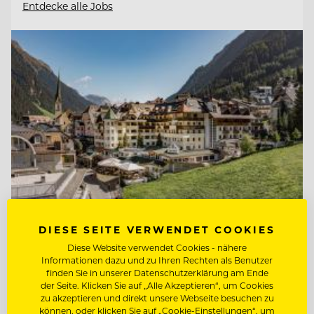
Entdecke alle Jobs
DIESE SEITE VERWENDET COOKIES
Diese Website verwendet Cookies - nähere
TOP ARBEITGEBER
Informationen dazu und zu Ihren Rechten als Benutzer
Hotel Post Ischgl
finden Sie in unserer Datenschutzerklärung am Ende
der Seite. Klicken Sie auf „Alle Akzeptieren“, um Cookies
zu akzeptieren und direkt unsere Webseite besuchen zu
können, oder klicken Sie auf „Cookie-Einstellungen“, um