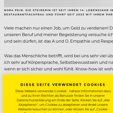
NORA PEIN. DIE STEIRERIN IST SEIT IHREM 14. LEBENSJAHR
RESTAURANTFACHFRAU UND FÜHRT SEIT 2023 MIT IHREM PAR
Viele machen nur einen Job, um Geld zu verdienen! D
unseren Beruf und meiner Begeisterung versuche ich, 
und sein dürfen, ist das A und O. Empathie und Res
Was das Menschliche betrifft, wird bei uns sehr viel
ich sehr auf Körpersprache, Selbstbewusstsein und na
wenn er sich sicher und wohl fühlt. Know-how ist wo
DIESE SEITE VERWENDET COOKIES
Diese Website verwendet Cookies - nähere Informationen dazu
und zu Ihren Rechten als Benutzer finden Sie in unserer
Datenschutzerklärung am Ende der Seite. Klicken Sie auf „Alle
Akzeptieren“, um Cookies zu akzeptieren und direkt unsere
KOLUMNE
NORA PEIN
SOMMELIER
Webseite besuchen zu können, oder klicken Sie auf „Cookie-