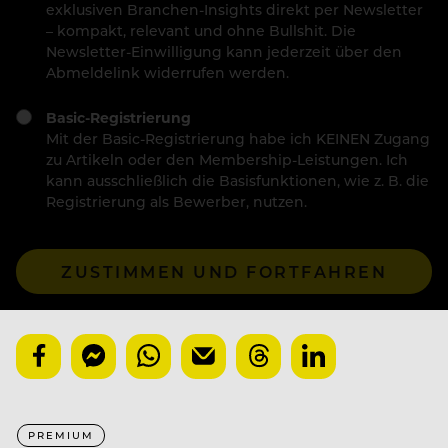
exklusiven Branchen-Insights direkt per Newsletter
– kompakt, relevant und ohne Bullshit. Die
Newsletter-Einwilligung kann jederzeit über den
Abmeldelink widerrufen werden.
Basic-Registrierung
Mit der Basic-Registrierung habe ich KEINEN Zugang
zu Artikeln oder den Membership-Leistungen. Ich
kann ausschließlich die Basisfunktionen, wie z. B. die
Registrierung als Bewerber, nutzen.
ZUSTIMMEN UND FORTFAHREN
PREMIUM