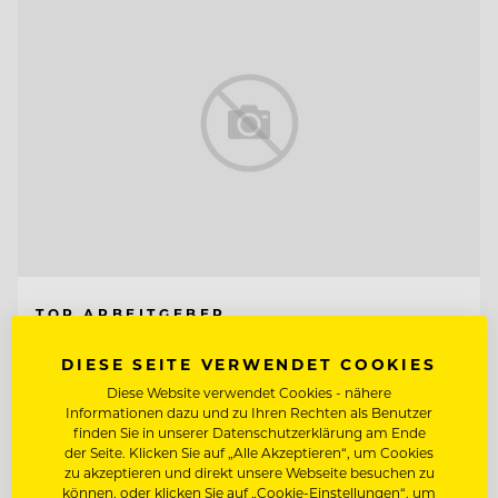
TOP ARBEITGEBER
Lehrieder Catering-Party-Service
DIESE SEITE VERWENDET COOKIES
Diese Website verwendet Cookies - nähere
Informationen dazu und zu Ihren Rechten als Benutzer
90471 Nürnberg - Südoststadt , Deutschland
finden Sie in unserer Datenschutzerklärung am Ende
der Seite. Klicken Sie auf „Alle Akzeptieren“, um Cookies
zu akzeptieren und direkt unsere Webseite besuchen zu
können, oder klicken Sie auf „Cookie-Einstellungen“, um
COMMIS DE CUISINE (M/W/D)