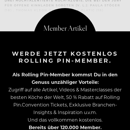
DREI HOCHTALENTIERTE KOCH-AZUBIS, DIE BEI DER JURY
FÜR OFFENE KINNLADEN SORGTEN (V. L.): PAULA STÖGER
(18) , THOMAS KLEON (18) UND AJDIN ZLATIC (18)
WERDE JETZT KOSTENLOS
ROLLING PIN-MEMBER.
Als Rolling Pin-Member kommst Du in den
Genuss unzähliger Vorteile:
Zugriff auf alle Artikel, Videos & Masterclasses der
besten Köche der Welt, 50 % Rabatt auf Rolling
Pin.Convention Tickets, Exklusive Branchen-
Insights & Inspiration u.v.m.
Und das vollkommen kostenlos.
Bereits über 120.000 Member.