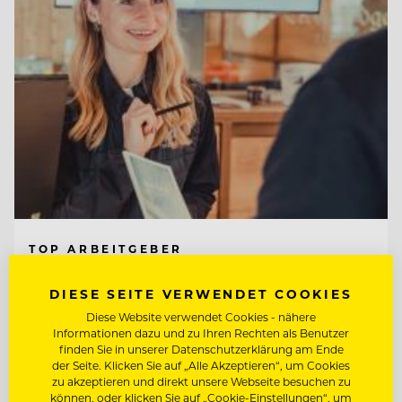
TOP ARBEITGEBER
Tirol Lodge Ellmau
DIESE SEITE VERWENDET COOKIES
Diese Website verwendet Cookies - nähere
Informationen dazu und zu Ihren Rechten als Benutzer
6352 Ellmau, Österreich
finden Sie in unserer Datenschutzerklärung am Ende
der Seite. Klicken Sie auf „Alle Akzeptieren“, um Cookies
zu akzeptieren und direkt unsere Webseite besuchen zu
RESERVIERUNG / BACK OFFICE AGENT
können, oder klicken Sie auf „Cookie-Einstellungen“, um