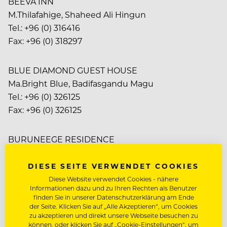
BEEVA INN
M.Thilafahige, Shaheed Ali Hingun
Tel.: +96 (0) 316416
Fax: +96 (0) 318297
BLUE DIAMOND GUEST HOUSE
Ma.Bright Blue, Badifasgandu Magu
Tel.: +96 (0) 326125
Fax: +96 (0) 326125
BURUNEEGE RESIDENCE
H.Buruneege, Hithaffinivaa Magu
Tel.: +96 (0) 322870
DIESE SEITE VERWENDET COOKIES
Fax: +96 (0) 330022
Diese Website verwendet Cookies - nähere
Informationen dazu und zu Ihren Rechten als Benutzer
finden Sie in unserer Datenschutzerklärung am Ende
der Seite. Klicken Sie auf „Alle Akzeptieren“, um Cookies
COCO PALM RESORT&SPA
zu akzeptieren und direkt unsere Webseite besuchen zu
Dhunikolu Island, Baa Atoll
können, oder klicken Sie auf „Cookie-Einstellungen“, um