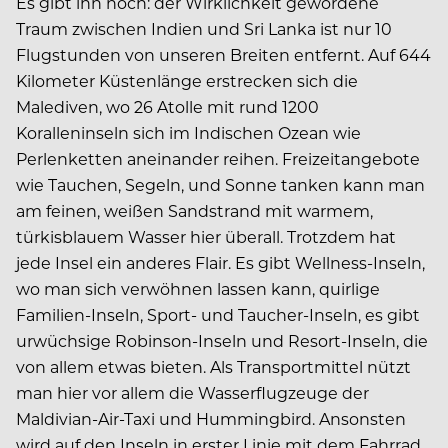
Es gibt ihn noch: der Wirklichkeit gewordene
Traum zwischen Indien und Sri Lanka ist nur 10
Flugstunden von unseren Breiten entfernt. Auf 644
Kilometer Küstenlänge erstrecken sich die
Malediven, wo 26 Atolle mit rund 1200
Koralleninseln sich im Indischen Ozean wie
Perlenketten aneinander reihen. Freizeitangebote
wie Tauchen, Segeln, und Sonne tanken kann man
am feinen, weißen Sandstrand mit warmem,
türkisblauem Wasser hier überall. Trotzdem hat
jede Insel ein anderes Flair. Es gibt Wellness-Inseln,
wo man sich verwöhnen lassen kann, quirlige
Familien-Inseln, Sport- und Taucher-Inseln, es gibt
urwüchsige Robinson-Inseln und Resort-Inseln, die
von allem etwas bieten. Als Transportmittel nützt
man hier vor allem die Wasserflugzeuge der
Maldivian-Air-Taxi und Hummingbird. Ansonsten
wird auf den Inseln in erster Linie mit dem Fahrrad