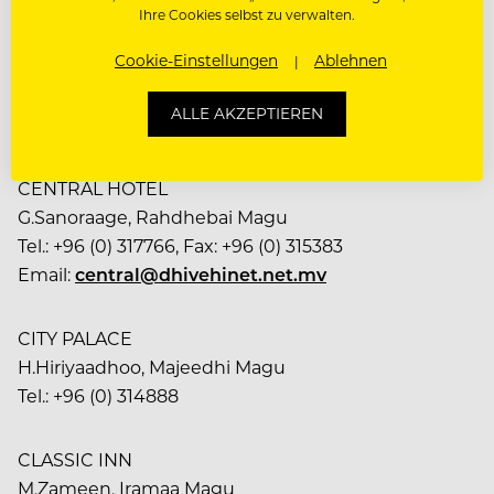
Republic of Maldives
Ihre Cookies selbst zu verwalten.
Tel.: +96 (0) 19728941182
Cookie-Einstellungen
Ablehnen
Fax: +96 (0) 230022
Email:
cocopalm@sunland.com.mv
ALLE AKZEPTIEREN
www.cocopalm.com
CENTRAL HOTEL
G.Sanoraage, Rahdhebai Magu
Tel.: +96 (0) 317766, Fax: +96 (0) 315383
Email:
central@dhivehinet.net.mv
CITY PALACE
H.Hiriyaadhoo, Majeedhi Magu
Tel.: +96 (0) 314888
CLASSIC INN
M.Zameen, Iramaa Magu