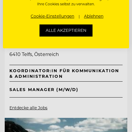
Ihre Cookies selbst zu verwalten.
Cookie-Einstellungen
Ablehnen
TOP ARBEITGEBER
ALLE AKZEPTIEREN
Interalpen-Hotel Tyrol
6410 Telfs, Österreich
KOORDINATOR:IN FÜR KOMMUNIKATION
& ADMINISTRATION
SALES MANAGER (M/W/D)
Entdecke alle Jobs