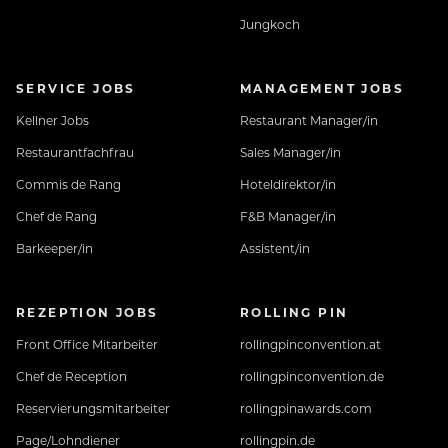
Jungkoch
SERVICE JOBS
MANAGEMENT JOBS
Kellner Jobs
Restaurant Manager/in
Restaurantfachfrau
Sales Manager/in
Commis de Rang
Hoteldirektor/in
Chef de Rang
F&B Manager/in
Barkeeper/in
Assistent/in
REZEPTION JOBS
ROLLING PIN
Front Office Mitarbeiter
rollingpinconvention.at
Chef de Reception
rollingpinconvention.de
Reservierungsmitarbeiter
rollingpinawards.com
Page/Lohndiener
rollingpin.de