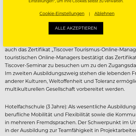
Einstellungen“, um Ihre Cookies selbst zu verwalten.
und international zur Anwendung kommen. Ziel diese
Tourismuswirtschaft vorzubereiten. Dies erfolgt im 
Cookie-Einstellungen
Ablehnen
Computer-Hardware und spezielle touristische Periphe
Management sowie digitale Bildbearbeitung. Ob es 
ALLE AKZEPTIEREN
Destinationsmanagement oder um betriebswirtschaft
touristischen Informations- und Kommunikationstechno
auch das Zertifikat „Tiscover Tourismus-Online-Mana
touristischen Online-Managers bestätigt das Zertifika
Tiscover-Seminar zu besuchen um zu den Zugangsda
Im zweiten Ausbildungszweig stehen die lebenden Fr
anderer Kulturen, Weltoffenheit und Toleranz ermögl
multikulturellen Gesellschaft vorbereitet werden.
Hotelfachschule (3 Jahre): Als wesentliche Ausbildung
berufliche Mobilität und Flexibilität sowie die Kommu
in mehreren Fremdsprachen. Der Schwerpunkt im Unte
in der Ausbildung zur Teamfähigkeit in Projektarbeiten