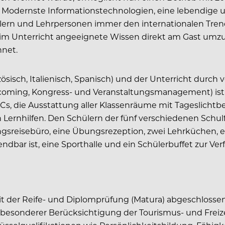
s. Modernste Informationstechnologien, eine lebendig
ern und Lehrpersonen immer den internationalen Trend
im Unterricht angeeignete Wissen direkt am Gast umzuse
hnet.
isch, Italienisch, Spanisch) und der Unterricht durch v
 Incoming, Kongress- und Veranstaltungsmanagement) is
s, die Ausstattung aller Klassenräume mit Tageslichtbe
n Lernhilfen. Den Schülern der fünf verschiedenen Sc
sreisebüro, eine Übungsrezeption, zwei Lehrküchen, ein
ndbar ist, eine Sporthalle und ein Schülerbuffet zur Ve
mit der Reife- und Diplomprüfung (Matura) abgeschlossen
 besonderer Berücksichtigung der Tourismus- und Freize