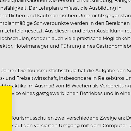
üsselqualifikationen wie Persönlichkeitsbildung, Fähigke
onsfähigkeit. Der Lehrplan umfasst die Ausbildung in
tschaftlichen und kaufmännischen Unterrichtsgegenstä
ehrplanmäßige Schwerpunkte werden in den Bereichen 
ehrfeld gesetzt. Aus dieser fundierten Ausbildung resu
ochschulen, sondern auch viele praktische Möglichkeit
irektor, Hotelmanager und Führung eines Gastronomieb
Jahre): Die Tourismusfachschule hat die Aufgabe den Sc
- und Freizeitwirtschaft, insbesondere in Reisebüros u
htpraktika im Ausmaß von 16 Wochen als Vorbereitung für
che/Service eines gastgewerblichen Betriebes und in ein
taler Tourismusschulen zwei verschiedene Zweige an: D
nmerk auf den versierten Umgang mit dem Computer u