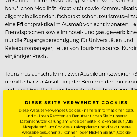
Wesentlich für die Ausbildung ist der Erwerb von Schl
beruflichen Mobilität, Kreativität sowie Kommunikati
allgemeinbildenden, fachpraktischen, tourismuswir
eine Pflichtpraktika im Ausmaß von acht Monaten. L
Fremdsprachen sowie im hotel- und gastgewerblichen L
nur die Zugangsberechtigung für Universitäten und H
Reisebüromanager, Leiter von Tourismusbüros, Kurd
einjähriger Praxis.
Tourismusfachschule mit zwei Ausbildungszweigen (3 
unmittelbar zur Ausübung der Berufe in der Tourismus
anderen Dienstleistungsbereichen befähigen. Ein Pflic
Pflichtpraktika sollten jeweils zu 50% im Bereich Kü
DIESE SEITE VERWENDET COOKIES
werden.
Diese Website verwendet Cookies - nähere Informationen dazu
und zu Ihren Rechten als Benutzer finden Sie in unserer
Datenschutzerklärung am Ende der Seite. Klicken Sie auf „Alle
Im Rahmen der Tourismusfachschule bieten die Ziller
Akzeptieren“, um Cookies zu akzeptieren und direkt unsere
Kommunikationstechnologie“ legt besonderes Auge
Webseite besuchen zu können, oder klicken Sie auf „Cookie-