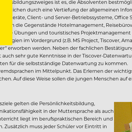
s Ausbildungszweiges ist es, die Absolventen bestmögl
Wesentlichen durch eine Vertiefung der allgemeinen Inf
riegeräte, Client- und Server-Betriebssysteme, Office 
sich um die Gegenstände Hotelmanagement, Reisebürowi
liche Übungen und touristisches Projektmanagement ha
logien im Vordergrund (z.B. MS Project, Tiscover, Amad
ger“ erworben werden. Neben der fachlichen Bestätigun
t auch sehr gute Kenntnisse in der Tiscover-Datenwartu
ten für die selbstständige Datenwartung zu kommen.
emdsprachen im Mittelpunkt. Das Erlernen der wichtig
ichen. Auf diese Weise sollen die jungen Menschen auf
sziele gelten die Persönlichkeitsbildung,
nikationsfähigkeit in der Muttersprache als auch
rricht liegt im berufspraktischen Bereich und
. Zusätzlich muss jeder Schüler vor Eintritt in