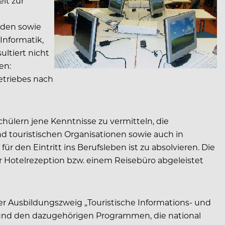
it zur
nden sowie
Informatik,
ltiert nicht
en:
etriebes nach
hülern jene Kenntnisse zu vermitteln, die
nd touristischen Organisationen sowie auch in
 den Eintritt ins Berufsleben ist zu absolvieren. Die
er Hotelrezeption bzw. einem Reisebüro abgeleistet
er Ausbildungszweig „Touristische Informations- und
nd den dazugehörigen Programmen, die national