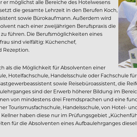
er er möglichst alle Bereiche des Hotelwesens
rsetzt die gesamte Lehrzeit in den Berufen Koch,
ssistent sowie Bürokaufmann. Außerdem wird
olvent nach einer zweijährigen Berufspraxis die
zu führen. Die Berufsmöglichkeiten eines
u sind vielfältig: Küchenchef,
d Rezeption.
ch als die Möglichkeit für Absolventen einer
e, Hotelfachschule, Handelsschule oder Fachschule für 
stgewerbeassistent sowie Reisebüroassistent, die Reif
ulehrganges sind der Erwerb höherer Bildung im Bereich
lernen von mindestens drei Fremdsprachen und eine fund
ner Tourismusfachschule, Handelsschule, von Hotel- u
n. Kellner haben diese nur im Prüfungsgebiet „Küchenfü
elten für die Absolventen eines Aufbaulehrganges diese