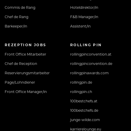
Commis de Rang
Hoteldirektor/in
Chef de Rang
F&B Manager/in
Barkeeper/in
Assistent/in
REZEPTION JOBS
ROLLING PIN
Front Office Mitarbeiter
rollingpinconvention.at
Chef de Reception
rollingpinconvention.de
Reservierungsmitarbeiter
rollingpinawards.com
Page/Lohndiener
rollingpin.de
Front Office Manager/in
rollingpin.ch
100bestchefs.at
100bestchefs.de
junge-wilde.com
karrierelounge.eu